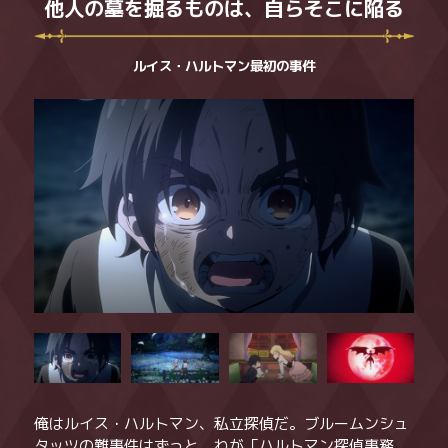
他人の墓を掘るものは、自らそこに陥る
Teil6
Teil7
ルイス・ハルトマン最初の事件
Teil8
Teil9
Teil10
Teil11
Teil12
俺はルイス・ハルトマン、私立探偵だ。ブルームンシュ
タッツの難事件はずっと、わが「ハルトマン探偵事務