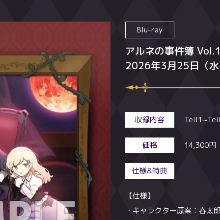
楽天ブッ
Blu-ray
Blu-ray
Blu-ray
アルネの事件簿 Vol.
アルネの事件簿 Vol.
アルネの事件簿 Vol.
全巻購入特典
2026年3月25日（
2026年4月29日（
2026年5月27日（
収録内容
収録内容
収録内容
Teil1~Tei
Teil5～Tei
Teil9～Te
価格
価格
価格
14,300
14,300
14,300
仕様&特典
仕様&特典
仕様&特典
【仕様】
【仕様】
【仕様】
・キャラクター原案：春太郎
・キャラクター原案：春太郎
・キャラクター原案：春太郎