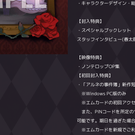
・キャラクターデザイン・総
・キャラクターデザイン・総
・キャラクターデザイン・総
【封入特典】
【封入特典】
【封入特典】
・スペシャルブックレット
・スペシャルブックレット
・スペシャルブックレット
スタッフインタビュー(春太
キャストインタビュー（内山
スタッフインタビュー（井上
キャラファイ
【映像特典】
【映像特典】
【映像特典】
・ノンテロップOP集
・ノンテロップED
・PV集
【初回封入特典】
【初回封入特典】
【初回封入特典】
・「アルネの事件簿」新作短編
・「アルネの事件簿」新作短編
・「アルネの事件簿」新作短編
※Windows PC版のみ
※Windows PC版のみ
紫）
※エムカードの初回アクセス期
※エムカードの初回アクセス期
※Windows PC版のみ
参加権
また、PINコードを所定の
また、PINコードを所定の
※エムカードの初回アクセス期
ン入りビジュアルカード
可能です。期日を過ぎた場
可能です。期日を過ぎた場
また、PINコードを所定の
終了となります。
※エムカードを新規でご利
※エムカードを新規でご利
可能です。期日を過ぎた場