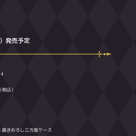
クス
1
2
3
水）発売予定
水）発売予定
水）発売予定
l4
l8
il12
円（税込）
円（税込）
円（税込）
 描きおろし三方背ケース
 描きおろし三方背ケース
 描きおろし三方背ケース