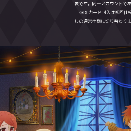
要です。同一アカウントであ
要です。同一アカウントであ
※エムカードを新規でご利
はこちら
※DLカード封入は初回仕様
※DLカード封入は初回仕様
要です。同一アカウントであ
しの通常仕様に切り替わり
しの通常仕様に切り替わり
※DLカード封入は初回仕様
しの通常仕様に切り替わり
ゲーマー
全巻購入特典
00円（税込）】