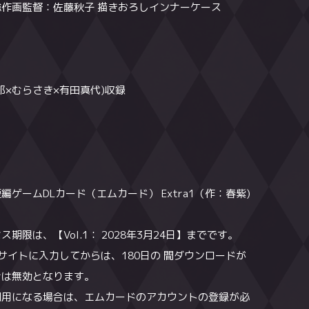
作画監督：佐藤秋子 描きおろしインナーケース
作画監督：佐藤秋子 描きおろしインナーケース
作画監督：佐藤秋子 描きおろしインナーケース
郎×むらさき×有田真代)収録
昂輝×田中あいみ×貫井柚佳）収録
圭介×むらさき×清水優人）収録
ンボード2個セット
ご購入はこちら
ゲームDLカード（エムカード） Extra1（作：春紫)
ゲームDLカード（エムカード） Extra2（作：春紫)
ゲームDLカード（エムカード） Extra3（作：春
限は、【Vol.1： 2028年3月24日】までです。
限は、【Vol.2： 2028年4月28日】までです。
サイトに入力してからは、180日の 間ダウンロードが
サイトに入力してからは、180日の 間ダウンロードが
限は、【Vol.3：2028年5月26日】までです。
合は無効となります。
合は無効となります。
サイトに入力してからは、180日の 間ダウンロードが
用になる場合は、エムカードのアカウントの登録が必
用になる場合は、エムカードのアカウントの登録が必
合は無効となります。