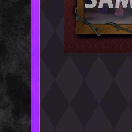
①シークレット先行上映会
②原作・春紫先生複製サイ
※先着となりますので、なくなり次第