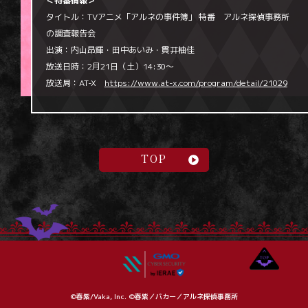
＜特番情報＞
タイトル：
TVアニメ「アルネの事件簿」 特番
アルネ探偵事務所
の調査報告会
出演：内山昂輝・田中あいみ・貫井柚佳
放送日時：2月21日（土）14:30～
放送局：AT-X
https://www.at-x.com/program/detail/21029
TOP
©春紫/Vaka, Inc. ©春紫／バカー／アルネ探偵事務所