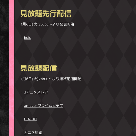
見放題先行配信
1月6日(火)25:35～より配信開始
・
hulu
見放題配信
1月6日(火)26:00～より順次配信開始
・
dアニメストア
・
amazonプライムビデオ
・
U-NEXT
・
アニメ放題