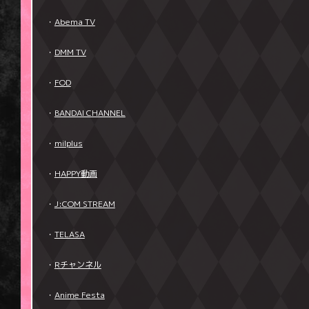
・
Abema TV
・
DMM TV
・
FOD
・
BANDAI CHANNEL
・
milplus
・
HAPPY動画
・
J:COM STREAM
・
TELASA
・
Rチャンネル
・
Anime Festa