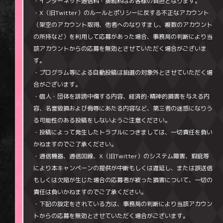
・インターネット通信料・接続料はお客様の負担となります。
・X（旧Twitter）のルールとポリシーに反する不正なアカウント
（架空のアカウント取得、他者へのなりすまし、複数のアカウント
の所持など）を利用して応募があった場合、事務局の判断により当
該アカウントからの応募を無効とさせていただく場合がございま
す。
・プログラム等による自動投稿は抽選の対象外とさせていただく場
合がございます。
・個人・団体を誹謗中傷する内容、経済的･精神的損害を与える内
容、名誉毀損および侮辱にあたる内容など、第三者の迷惑になりう
る可能性のある投稿をしないようご注意ください。
・投稿によって発生したトラブルにつきましては、一切責任を負い
かねますのでご了承ください。
・通信機器、通信回線、X（旧Twitter）のシステム障害、瑕疵等
により本キャンペーンの提供が中断もしくは遅延し、または誤送信
もしくは欠陥が生じた場合の応募者が被った損害について、一切の
責任は負いかねますのでご了承ください。
・下記の設定をされている方は、事務局の判断により当該アカウン
トからの応募を無効とさせていただく場合がございます。