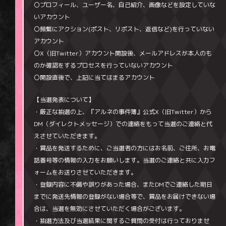
〇プロフィール、ユーザー名、自己紹介、画像などを設定していな
いアカウント
〇頻繁にアクション(ポスト、リポスト、返信など)を行っていない
アカウント
〇X（旧Twitter）アカウント開設後、メールアドレスが本人のも
のか確認をするプロセスを行っていないアカウント
〇開設直後で、上記に当てはまるアカウント
【当選発表について】
・厳正な抽選の上、『アルネの事件簿』公式X（旧Twitter）から
DM（ダイレクトメッセージ）での連絡をもって当選のご連絡と代
えさせていただきます。
・賞品を発送するために、ご当選者の方にはお名前、ご住所、お電
話番号等の情報の入力をお願いします。当選のご連絡と共に入力フ
ォームをお送りさせていただきます。
・登録内容に不備や誤りがあった場合、またDMでご連絡した期日
までに発送先情報の登録がない場合等で、賞品をお届けできない場
合は、当選を無効にさせていただく場合がございます。
・抽選方法及び当選結果に関するご質問の受付は行っておりませ