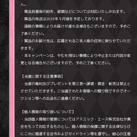
ん。
・賞品到着後の紛失、破損などについては対応いたしかねます。
・賞品の発送は2025年９月頃を予定しております。
・諸般の事情によりお届けが遅れる場合もございますので、予めご
了承ください。
・賞品のお届け先は、応募されるご本人様の住所に限らせていただ
きます。
・本キャンペーンは、やむを得ない事情により中止または内容が変
更となる場合がございますので、予めご了承ください。
【当選に関する注意事項】
・当選の権利及びプレゼントを第三者へ譲渡・換金・転売は禁止と
させていただきます。ご当選されたお客様への贈り物ですのでオー
クション等への出品もご遠慮ください。
【個人情報の取り扱いについて】
・当該個人情報の管理についてはアスミック・エース株式会社が責
任をもって対応するものとし、個人情報の保護に関する法律ならび
にこれに関連する法令およびガイドライン等を遵守し、細心の注意