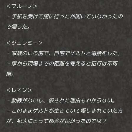
＜ブルーノ＞
・手紙を受けて館に行ったが開いていなかったの
で帰った。
＜ジェレミー＞
・家族のいる前で、自宅でゲルトと電話をした。
・家から現場までの距離を考えると犯行は不可
能。
＜レオン＞
・動機がないし、殺された理由もわからない。
・このままゲルトが生きていて怪しまれていた方
が、犯人にとって都合が良かったのでは？