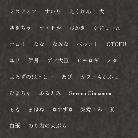
ミスティア
すいり
えくれあ
犬
ゆきちゃ
ナエトル
おかき
かにょーん
コヨイ
なな
なみな
ベルント
OTOFU
ユリ
伊月
ゲソ大臣
ヒモロギ
メタ
よろずのはっしー
あぴ
カフェもかふぇ
ひまちゃ
ふるとみ
Serena Cinnamon
もも
まほね
✡すず✡
梨煮こみ
K
白玉
のり塩の天ぷら