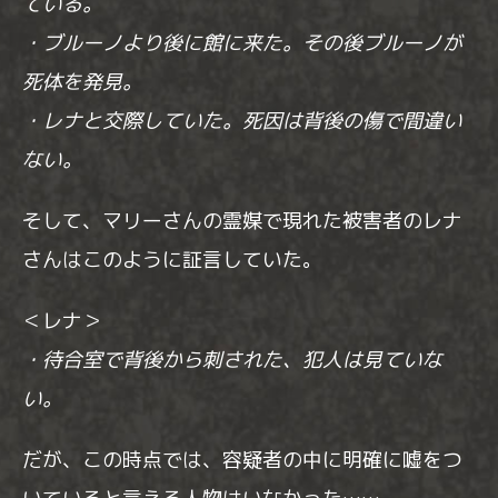
ている。
・ブルーノより後に館に来た。その後ブルーノが
死体を発見。
・レナと交際していた。死因は背後の傷で間違い
ない。
そして、マリーさんの霊媒で現れた被害者のレナ
さんはこのように証言していた。
＜レナ＞
・待合室で背後から刺された、犯人は見ていな
い。
だが、この時点では、容疑者の中に明確に嘘をつ