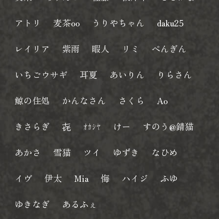
アトリ
麦茶oo
うりやちゃん
daku25
レイリア
紫雨
暇人
リミ
ぺんぎん
いちごウサギ
耳夏
あいりん
りらさん
鯨の住処
かんなさん
さくら
Ao
きさらぎ
㐂
ｵｶｼﾔ
けー
すのう@錆猫
あかさ
雪猫
ツイ
ゆずき
なひめ
イヴ
伊太
Mia
悔
ハイジ
ふゆ
ゆきなぎ
あるふぇ