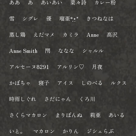
ああ
あ
あいあい
菜々詩
カレー粉
雪
シグレ
優
瑠亜*̣̩⋆̩*
きつねなは
蒸し鶏
えだマメ
カミラ
Anne
髙沢
Anne Smith
閇
ななな
シャルル
アルセーヌ8291
アルリン♡
月夜
かぼちゃ
寝子
アイス
しのべる
ルクス
時雨しぐれ
さだにゃん
くろ川
さくらマカロン
まりぽんぬ
莉亜
あいる
いと。
マカロン
かりん
ジシェらぶ