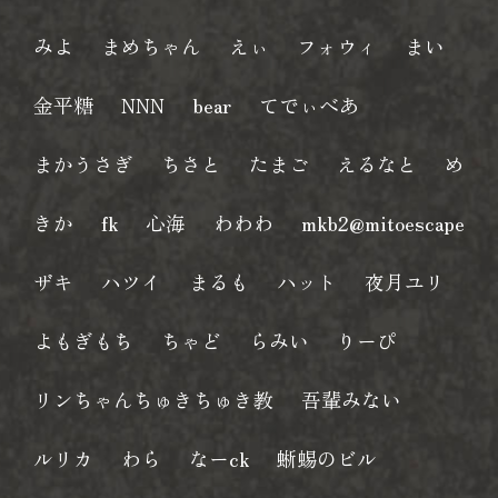
みよ
まめちゃん
えぃ
フォウィ
まい
金平糖
NNN
bear
てでぃべあ
まかうさぎ
ちさと
たまご
えるなと
め
きか
fk
心海
わわわ
mkb2@mitoescape
ザキ
ハツイ
まるも
ハット
夜月ユリ
よもぎもち
ちゃど
らみい
りーぴ
リンちゃんちゅきちゅき教
吾輩みない
ルリカ
わら
なーck
蜥蜴のビル