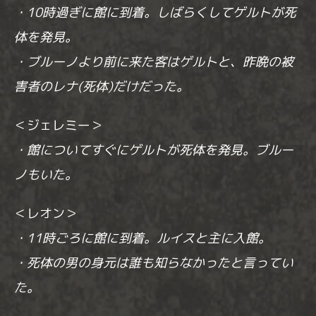
・10時過ぎに館に到着。しばらくしてゲルトが死
体を発見。
・ブルーノより前に来た客はゲルトと、昨晩の被
害者のレナ(死体)だけだった。
＜ジェレミー＞
・館についてすぐにゲルトが死体を発見。ブルー
ノもいた。
＜レオン＞
・11時ごろに館に到着。ルイスと主に入館。
・死体の男の身元は誰も知らなかったと言ってい
た。