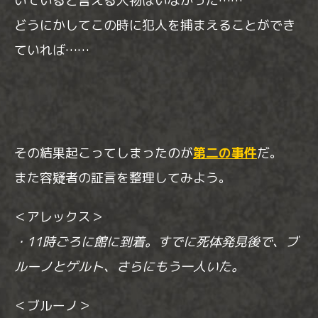
いていると言える人物はいなかった……
どうにかしてこの時に犯人を捕まえることができ
ていれば……
その結果起こってしまったのが
第二の事件
だ。
また容疑者の証言を整理してみよう。
＜アレックス＞
・11時ごろに館に到着。すでに死体発見後で、ブ
ルーノとゲルト、さらにもう一人いた。
＜ブルーノ＞