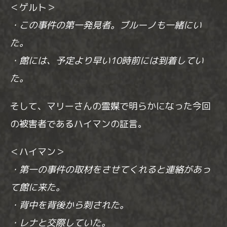
＜ゲルト＞
・この事件の第一発見者。ブルーノも一緒にい
た。
・館には、予定より早い10時前には到着してい
た。
そして、マリーさんの霊媒で明らかになった今回
の被害者であるハイマンの証言。
＜ハイマン＞
・第一の事件の取材をさせてくれると連絡があっ
て館に来た。
・背中を背後から刺された。
・レナと交際していた。