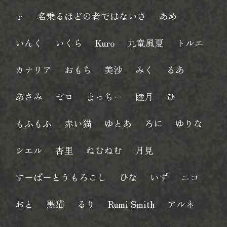
ｒ
名乗るほどの者ではないさ
あめ
いんく
いくら
Kuro
九竜風夏
トルエ
カナリア
おもち
美沙
みく
るあ
あさみ
ゼロ
まっちー
睦月
ひ
もふもふ
赤い猫
ゆとあ
ろに
ゆりな
シエル
杏里
ねむねむ
月見
すーぱーとうもろこし
ひな
いず
ニコ
おと
黒猫
るり
Rumi Smith
アルネ