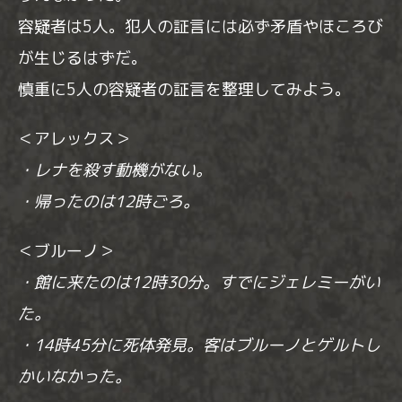
容疑者は5人。犯人の証言には必ず矛盾やほころび
が生じるはずだ。
慎重に5人の容疑者の証言を整理してみよう。
＜アレックス＞
・レナを殺す動機がない。
・帰ったのは12時ごろ。
＜ブルーノ＞
・館に来たのは12時30分。すでにジェレミーがい
た。
・14時45分に死体発見。客はブルーノとゲルトし
かいなかった。