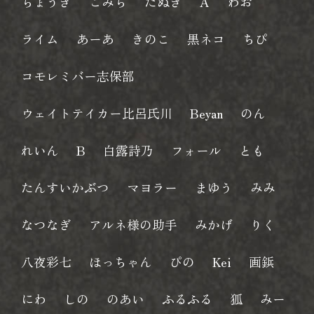
ちょうぎ
こみち
たぬき
A
わお
ライム
あーあ
きのこ
黒ネコ
ちぴ
コモレミバー志保部
ウェイトテイカー比呂氏川
Beyan
のん
れいん
B
白露詩乃
フォール
とも
たんすいかぶつ
マヨラー
まゆう
みみ
なつなぎ
アルネ様の助手
みかげ
りく
八夜彩七
ほっちゃん
ぴの
Kei
画鋲
にわ
しの
のあい
ふるふる
狐
みー