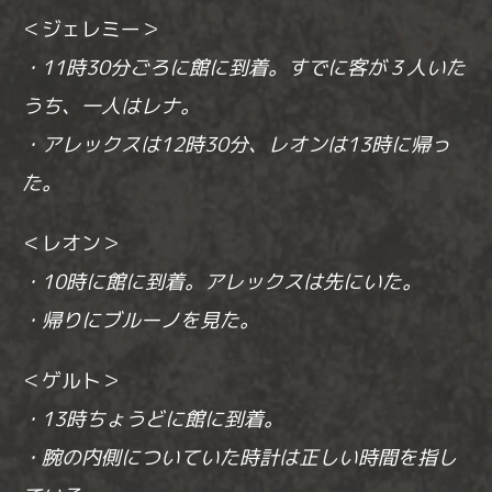
＜ジェレミー＞
・11時30分ごろに館に到着。すでに客が３人いた
うち、一人はレナ。
・アレックスは12時30分、レオンは13時に帰っ
た。
＜レオン＞
・10時に館に到着。アレックスは先にいた。
・帰りにブルーノを見た。
＜ゲルト＞
・13時ちょうどに館に到着。
・腕の内側についていた時計は正しい時間を指し