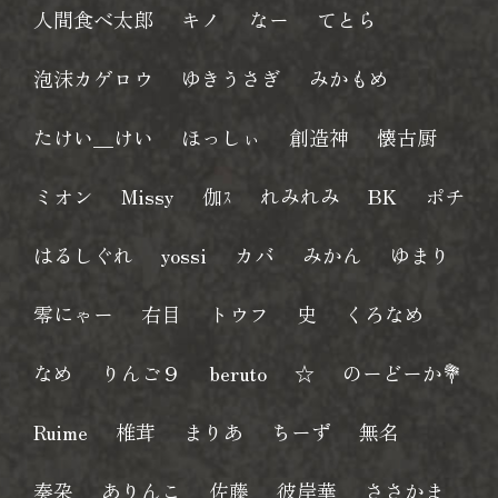
人間食べ太郎
キノ
なー
てとら
泡沫カゲロウ
ゆきうさぎ
みかもめ
たけい＿けい
ほっしぃ
創造神
懐古厨
ミオン
Missy
伽ｽ
れみれみ
BK
ポチ
はるしぐれ
yossi
カバ
みかん
ゆまり
零にゃー
右目
トウフ
史
くろなめ
なめ
りんご９
beruto
☆
のーどーか💐
Ruime
椎茸
まりあ
ちーず
無名
奏朶
ありんこ
佐藤
彼岸華
ささかま