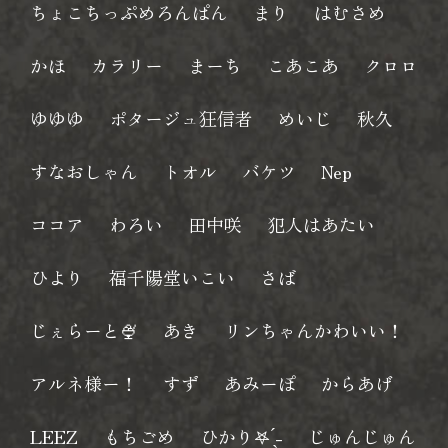
ちょこちっぷめろんぱん
まり
はむさめ
かほ
カラリー
まーち
こあこあ
クロロ
ゆゆゆ
ポタージュ狂信者
めいじ
秋久
すなおしゃん
トオル
バケツ
Nep
ココア
わろい
田中咲
犯人はあたい
ひより
福千陽堂いこい
さば
じぇらーと🍨
あき
リンちゃんかわいい！
アルネ様ー！
すず
あみーぽ
からあげ
LEEZ
もちごめ
ひかり‎‎𖤐 ̖́-‬
じゅんじゅん